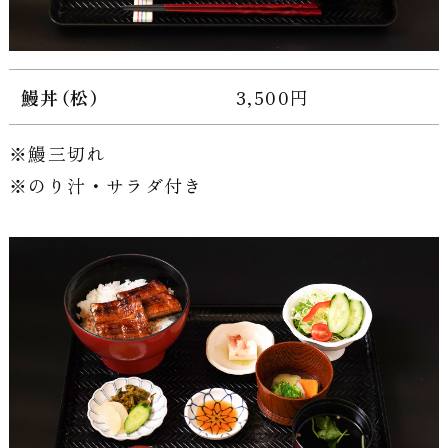
鰻丼（松）
3,500円
鰻三切れ
のり汁・サラダ付き