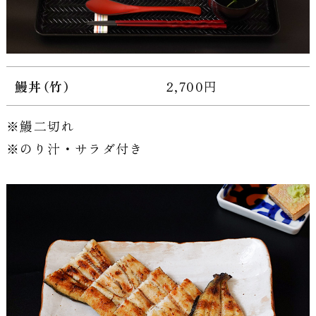
鰻丼（竹）
2,700円
鰻二切れ
のり汁・サラダ付き