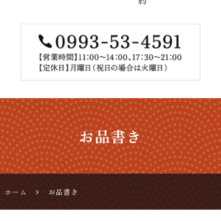
うなぎ
料理の
通販、
お持ち
帰り
お品書き
ホーム
お品書き