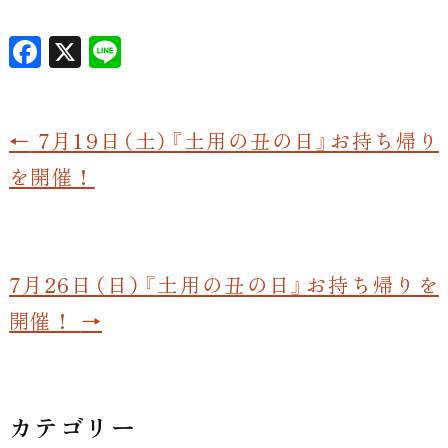
F
X
L
a
in
c
e
←
7月19日（土）『土用の丑の日』お持ち帰り
e
b
を開催！
o
o
k
7月26日（日）『土用の丑の日』お持ち帰りを
開催！
→
カテゴリー